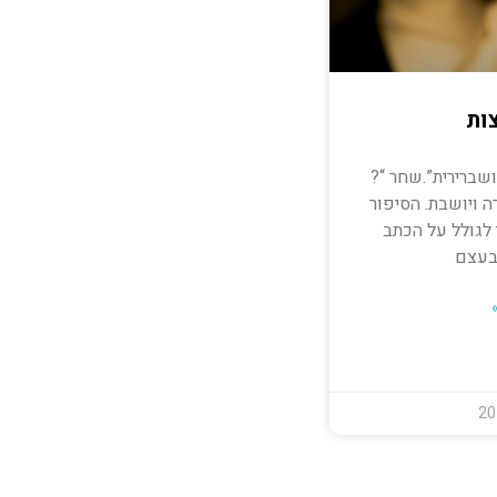
ות
שברירית”.שחר “?
רה ויושבת. הסיפור
 לגולל על הכתב
בעצם