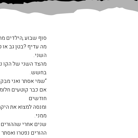
סוף שבוע ,הילדים מתר
מה עדיף ?בטן גב או ט
השני.
מהצד השני של הקו נ
בחשש.
“שמי אסתר ואני מבקש
אם כבר קוטעים חלומו
חודשים
ומנסה למצוא את היקר
ממני.
שנים אחרי שההורים לא יכלו לטפל 37 מסתבר שאחותה של א
ההורים נפטרו ואסתר 