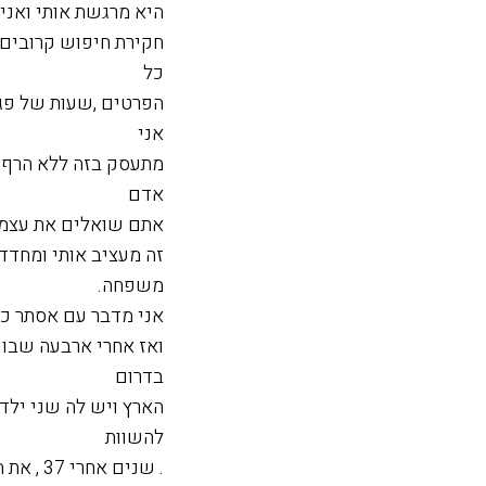
היא מרגשת אותי ואני
חקירת חיפוש קרובים 
כל
הפרטים ,שעות של פגי
אני
מתעסק בזה ללא הרף 
אדם
אתם שואלים את עצמכ
זה מעציב אותי ומחד
משפחה.
אני מדבר עם אסתר כמ
ואז אחרי ארבעה שבוע
בדרום
הארץ ויש לה שני ילדי
להשוות
. שנים אחרי 37 , את התמונה של גיל העשרה לאיך שהייתה צריכה להיראות עכשיו