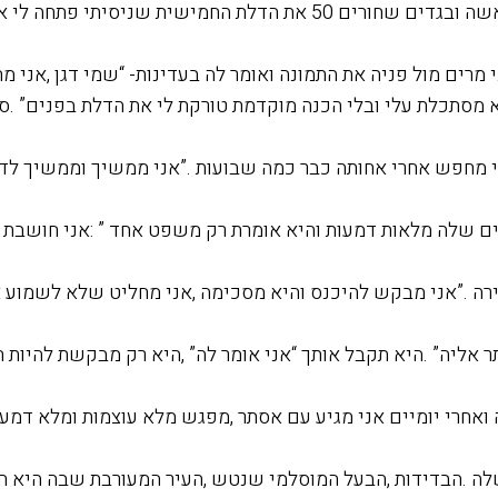
לחייה ,כיסוי ראש לראשה ובגדים שחורים 50 את הדלת החמישית שניסית
 מרים מול פניה את התמונה ואומר לה בעדינות- “שמי דגן ,אני 
 מסתכלת עלי ובלי הכנה מוקדמת טורקת לי את הדלת בפנים” .סל
 מחפש אחרי אחותה כבר כמה שבועות .”אני ממשיך וממשיך לדבר
ם שלה מלאות דמעות והיא אומרת רק משפט אחד ” :אני חושבת 
 .”אני מבקש להיכנס והיא מסכימה ,אני מחליט שלא לשמוע א
 אליה” .היא תקבל אותך “אני אומר לה” ,היא רק מבקשת להיות
ואחרי יומיים אני מגיע עם אסתר ,מפגש מלא עוצמות ומלא דמעו
לה .הבדידות ,הבעל המוסלמי שנטש ,העיר המעורבת שבה היא 