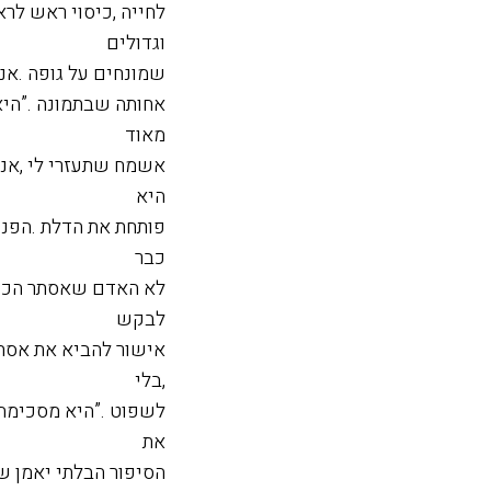
וגדולים
שמונחים על גופה .אני
אחותה שבתמונה .”היא
מאוד
אשמח שתעזרי לי ,אני
היא
פותחת את הדלת .הפני
כבר
לא האדם שאסתר הכירה
לבקש
אישור להביא את אסתר
,בלי
לשפוט .”היא מסכימה 
את
הסיפור הבלתי יאמן ש