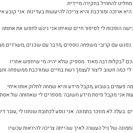
 מחליט להתחיל בחקירה מיידית.
היא ארוכה ומורכבת והיא צריכה להיעשות בעדינות .אני קובע א
שה הופכות לי לסיפור חיים שאיתו אני ניגש לחפש את אחותה 
.נפגש עם קרובי משפחה נוספים ,מדבר עם שכנים ,משרדים ממ
ם ?בקלות רבה מאוד .מספיק שלא יהיה מי שיחפש אחריו.
ד לי כמה חשוב ליצור לעצמך רשת בחיים שמורכבת ממשפחה וחב
ה פעמים בשבוע ,מקבל מידע והיא שמחה לחלוק אותו איתי.
ות אני מקבל פיסת מידע חשובה .מספרים לי שאחותה של אסתר
ם .בעלה לא מוזכר בתמונה .אני נוסע לכתובת שנתנו לי ,עובר די