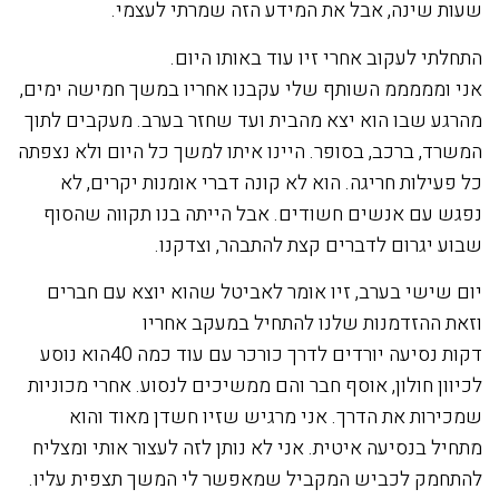
שעות שינה, אבל את המידע הזה שמרתי לעצמי.
התחלתי לעקוב אחרי זיו עוד באותו היום.
אני ומממממ השותף שלי עקבנו אחריו במשך חמישה ימים,
מהרגע שבו הוא יצא מהבית ועד שחזר בערב. מעקבים לתוך
המשרד, ברכב, בסופר. היינו איתו למשך כל היום ולא נצפתה
כל פעילות חריגה. הוא לא קונה דברי אומנות יקרים, לא
נפגש עם אנשים חשודים. אבל הייתה בנו תקווה שהסוף
שבוע יגרום לדברים קצת להתבהר, וצדקנו.
יום שישי בערב, זיו אומר לאביטל שהוא יוצא עם חברים
וזאת ההזדמנות שלנו להתחיל במעקב אחריו
דקות נסיעה יורדים לדרך כורכר עם עוד כמה 40הוא נוסע
לכיוון חולון, אוסף חבר והם ממשיכים לנסוע. אחרי מכוניות
שמכירות את הדרך. אני מרגיש שזיו חשדן מאוד והוא
מתחיל בנסיעה איטית. אני לא נותן לזה לעצור אותי ומצליח
להתחמק לכביש המקביל שמאפשר לי המשך תצפית עליו.