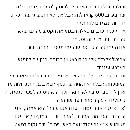
ושלוש וכל החברה הציעו לי לשחק. “משחק ידידותי” הם
שח בערב. 500 קראו לזה, אבל אני לא הרגשתי שזה כל כך
ידידותי מצידם לקחת לי
אחרי כמה ערבים כאלה הבנתי את הקטע, מה גם שלא
נהננתי יותר מדי, והפסקתי.
אם הייתי נהנה כנראה שהייתי מפסיד הרבה יותר.
אביטל צלצלה אלי ביום ראשון בבוקר וביקשה להפגש
בארבע עיניים.
עד עכשיו זיו בעלה היה אחראי על תיעוד של ההוצאות של
המשפחה, אבל היא ראתה שהכסף יוצא בכמויות גדולות מדי
ואין לו הסבר טוב ללאן הוא הולך. היא ניסתה לעשות נסיונות
כושלים ולעקוב אחריו עד שויתרה.
“אני צריכה אותך יסודי ועם ראש פתוח” היא אמרה, ואני
הנהנתי בהסכמה ואמרתי : “אחרי שנים במקצוע, אם יש
משהו שאני- זה יסודי ועם ראש פתוח”. וגם זקוק למעט