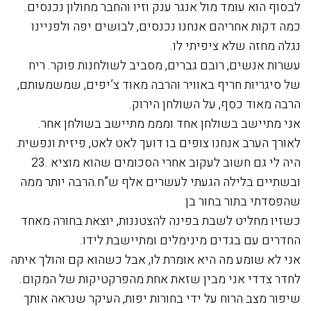
לבסוף הוא עומד מול אנגר ענק וזיו והחבר מחולון נכנסים.
כמה דקות אחריהם אנחנו נכנסים, לבושים יפה ולפניינו
נגלה מחזה שלא ציפיתי לו.
עשרות אנשים, רובם גברים, מסביב לשולחנות פוקר. ריח
של סיגריות חריף באוויר והרבה מאוד צ’יפים, שמשמעותם,
הרבה מאוד כסף, על השולחן הירוק.
אני מתיישב בשולחן אחד ומממ מתיישב בשולחן אחר.
לאורך הערב אנחנו צופים בו דועך לאט לאט, פיזית ונפשית.
היה לי גם חשוב לעקוב אחרי הסכומים שהוא מוציא .23
ובשתיים בלילה הגעתי לעשרים אלף ש”ח.הרבה יותר ממה
שהפסדתי בתור בחור בן
כשזיו מחליט לשבת בפינה להצטננות, יוצאת בחורה מאחד
החדרים עם בגדים מינימלים ומתיישבת לידו.
אני לא שומע מה היא אומרת לו, אבל כשהוא קם והולך איתה
לחדר צדדי אני מבין שזאת אחת מהפרקטיקות של המקום.
שיפור מצב הרוח על ידי בחורות יפות, העיקר שנראה אותך