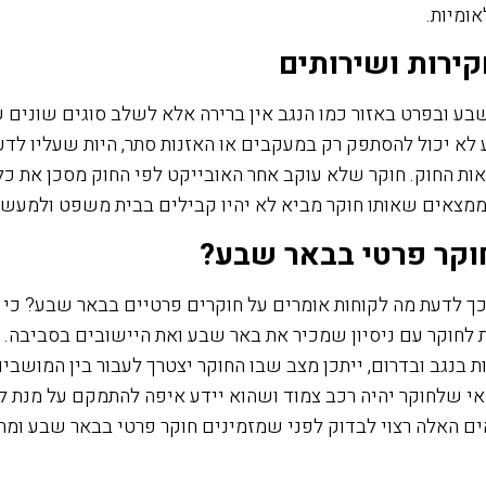
אומיות.
קירות ושירותים
בע ובפרט באזור כמו הנגב אין ברירה אלא לשלב סוגים שונים ש
לא יכול להסתפק רק במעקבים או האזנות סתר, היות שעליו לדע
אות החוק. חוקר שלא עוקב אחר האובייקט לפי החוק מסכן את כל
הממצאים שאותו חוקר מביא לא יהיו קבילים בבית משפט ולמעשה
חוקר פרטי בבאר שבע?
כך לדעת מה לקוחות אומרים על חוקרים פרטיים בבאר שבע? כי ז
 לחוקר עם ניסיון שמכיר את באר שבע ואת היישובים בסביבה. 
 בנגב ובדרום, ייתכן מצב שבו החוקר יצטרך לעבור בין המושבי
י שלחוקר יהיה רכב צמוד ושהוא יידע איפה להתמקם על מנת ל
ם האלה רצוי לבדוק לפני שמזמינים חוקר פרטי בבאר שבע ומת