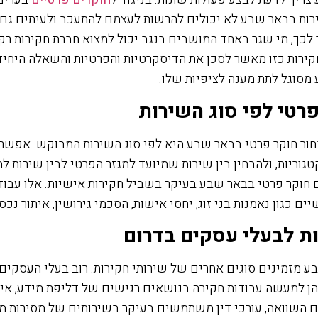
קירות בבאר שבע לא יכולים להרשות לעצמם להתעכב ולעיתים גם 
 לכך, מי שגר באחד המושבים בנגב יכול למצוא חברת חקירות רק
קירות כזו מאשר לסכן את הדיסקרטיות והפרטיות והשאלה היחיד
מסוגל לתת מענה לציפיות שלו.
רטי לפי סוג השירות
חור חוקר פרטי בבאר שבע היא לפי סוג השירות המבוקש. אפשר
גוריות, ולהבחין בין שירות שמיועד למגזר הפרטי לבין שירות למ
חוקר פרטי בבאר שבע בעיקר בשביל חקירות אישיות. אלו עבוד
ם כגון נאמנות בני זוג, יחסי אישות, הסכמי גירושין, איתור נכס
ת לבעלי עסקים בדרום
 מזמינים סוגים אחרים של שירותי חקירות. רוב בעלי העסקים
הן למעשה עבודות חקירה בנושאים רגישים של דליפת מידע, איתו
ם השוואה, עורכי דין משתמשים בעיקר בשירותים של מסירות מ