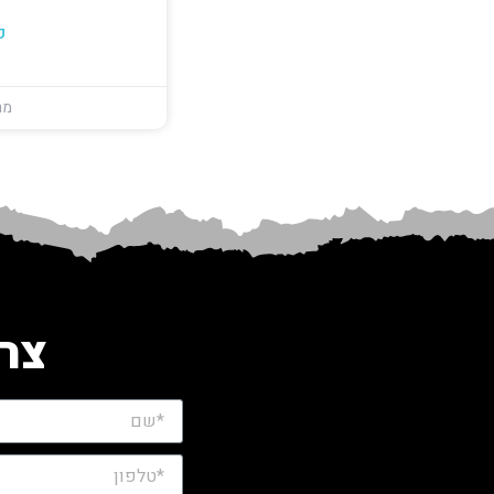
ק
מרץ 18
צרו