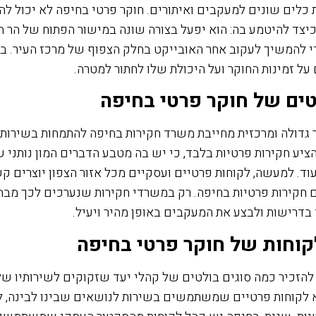
כלים שונים למעקבים ואיתורים. חוקר פרטי בחיפה לא יכול ל
כיצד להיטמע בה: הוא יפעל בצורה שונה במישור הפתוח של הר ה
י להמשיך לעקוב אחר האובייקט בחלק הצפוף של מרכז העיר. בין
ל זמינות החוקר ועל היכולת שלו לחתור למטרה.
טים של חוקר פרטי בחיפה
גדולה ומרכזית מחייבת משרד חקירות בחיפה להתמחות בשירותי
יע חקירות פרטיות בלבד, כי יש בה מטבע הדברים המון נותני ש
ועוד. למעשה, לקוחות פרטיים ועסקיים מכל אזור הצפון יוצרים 
חקירות פרטיות בחיפה. רק במשרדי חקירות שנערכים לכך מבח
 בדרישות ולבצע את המעקבים באופן מהיר ויעיל.
קוחות של חוקר פרטי בחיפה
הזכיר כמה סוגים בולטים של קהלי יעד שזקוקים לשירותיו של
 לקוחות פרטיים שמשתמשים בשירות לנושאים שבינו לבינה, ל