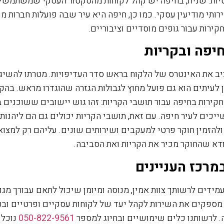
יות. שנית, בחיפה יש קהל לקוחות מהסקטור העסקי שמשתמשים
ותי מודיעין עסקי. כמו כן, חיפה היא עיר שבה פועלות חברות מ
קירות עבור גופים מוסדיים וציבוריים.
יפה ובקריות
יב את האינטרס של הלקוח בראש סדר העדיפויות. מטרתו להשיג
ן לעיתים הוא גם פועל מחוץ לגבולות הגזרה שהוגדרו מראש. בהק
ירות בחיפה עבור תושבי הקריות: זהו גוש יישובים ששוכנים ב
יכים לעיר חיפה. עם זאת, תושבי הקריות יכולים גם הם ליהנות
להזמין חוקר פרטי למעקבים ושירותים שונים. עליהם רק למצו
דא שהחוקר מכיר את הקריות ואת הסביבה.
רכז העניינים
ידים לרשותך צוות אמין, מנוסה ומיומן שיכול לתאם עבורך מגוו
 מספקים את השירות לקהל יעד של לקוחות עסקיים ופרטיים וב
ה. לרשותנו כלים שימושיים ובחיוג למספר
050-822-9561
נוכל 